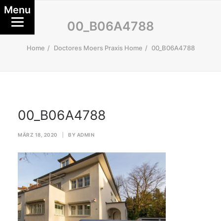
Menu
00_B06A4788
Home
Doctores Moers Praxis Home
00_B06A4788
00_B06A4788
MÄRZ 18, 2020
|
BY
ADMIN