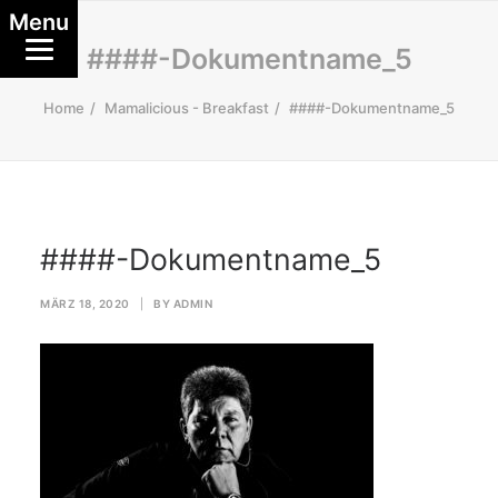
Menu
####-Dokumentname_5
Home
Mamalicious - Breakfast
####-Dokumentname_5
####-Dokumentname_5
MÄRZ 18, 2020
|
BY
ADMIN