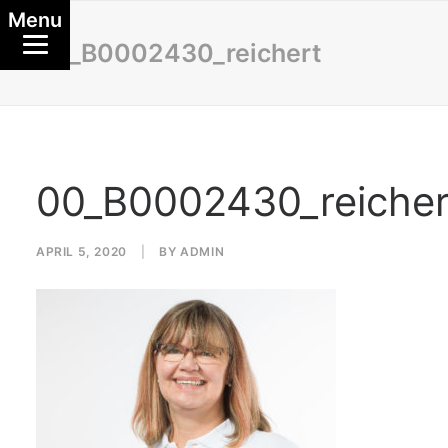
Menu
00_B0002430_reichert
00_B0002430_reicher
APRIL 5, 2020
|
BY
ADMIN