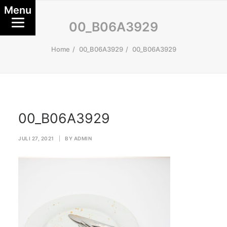
Menu
00_B06A3929
Home
00_B06A3929
00_B06A3929
00_B06A3929
JULI 27, 2021
|
BY
ADMIN